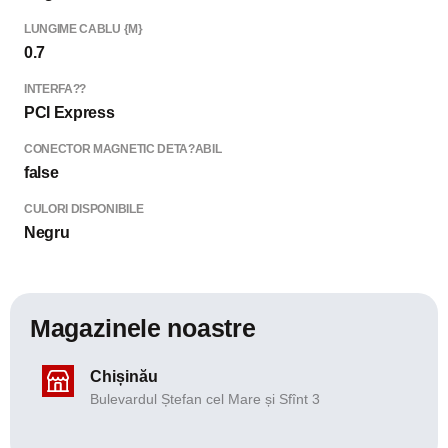
LUNGIME CABLU {M}
0.7
INTERFA??
PCI Express
CONECTOR MAGNETIC DETA?ABIL
false
CULORI DISPONIBILE
Negru
Magazinele noastre
Chișinău
Bulevardul Ștefan cel Mare și Sfînt 3