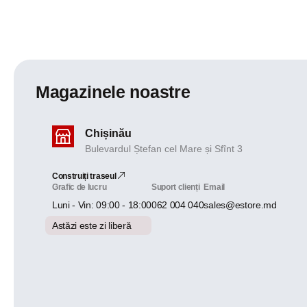
Magazinele noastre
Chișinău
Bulevardul Ștefan cel Mare și Sfînt 3
Construiți traseul
Grafic de lucru
Suport clienți
Email
Luni - Vin: 09:00 - 18:00
062 004 040
sales@estore.md
Astăzi este zi liberă