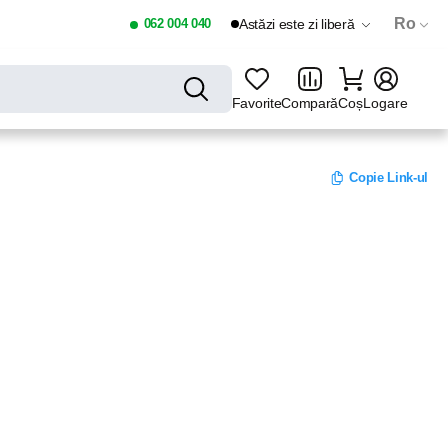
Ro
062 004 040
Astăzi este zi liberă
Favorite
Compară
Coș
Logare
Copie Link-ul