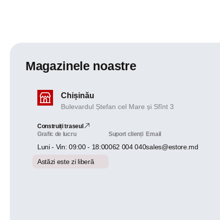
Magazinele noastre
Chișinău
Bulevardul Ștefan cel Mare și Sfînt 3
Construiți traseul
Grafic de lucru
Suport clienți
Email
Luni - Vin: 09:00 - 18:00
062 004 040
sales@estore.md
Astăzi este zi liberă