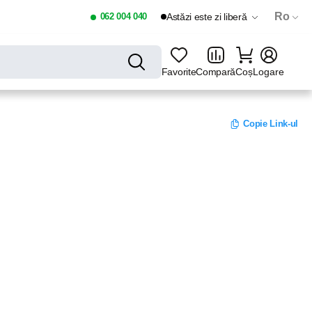
Ro
062 004 040
Astăzi este zi liberă
Favorite
Compară
Coș
Logare
Copie Link-ul