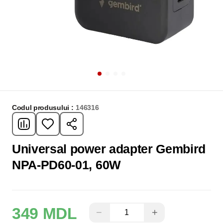
Codul produsului :
146316
Universal power adapter Gembird
NPA-PD60-01, 60W
349 MDL
−
+