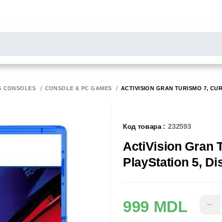
РОСЫ
результаты поиска [0 товаров]
НИТОРЫ
СКАННЕРЫ
БИРОТИКА
G CONSOLES
CONSOLE & PC GAMES
ACTIVISION GRAN TURISMO 7, CUR
Код товара :
232593
ActiVision Gran T
PlayStation 5, Di
999 MDL
−