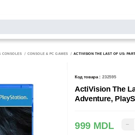
РОСЫ
результаты поиска [0 товаров]
НИТОРЫ
СКАННЕРЫ
БИРОТИКА
G CONSOLES
CONSOLE & PC GAMES
ACTIVISION THE LAST OF US: PAR
Код товара :
232595
ActiVision The La
Adventure, PlaySt
999 MDL
−