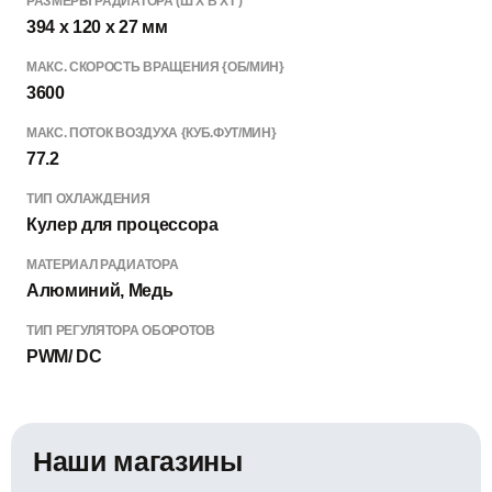
РАЗМЕРЫ РАДИАТОРА (Ш Х В Х Г)
394 x 120 x 27 мм
МАКС. СКОРОСТЬ ВРАЩЕНИЯ {ОБ/МИН}
3600
МАКС. ПОТОК ВОЗДУХА {КУБ.ФУТ/МИН}
77.2
ТИП ОХЛАЖДЕНИЯ
Кулер для процессора
МАТЕРИАЛ РАДИАТОРА
Алюминий, Медь
ТИП РЕГУЛЯТОРА ОБОРОТОВ
PWM/ DC
Наши магазины