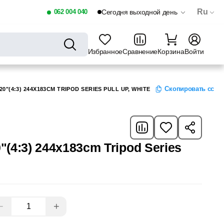
Ru
062 004 040
Сегодня выходной день
Избранное
Сравнение
Корзина
Войти
Скопировать ссыл
20"(4:3) 244X183CM TRIPOD SERIES PULL UP, WHITE
0"(4:3) 244x183cm Tripod Series
−
+