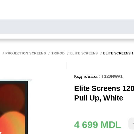
РОСЫ
результаты поиска [0 товаров]
НИТОРЫ
СКАННЕРЫ
БИРОТИКА
PROJECTION SCREENS
TRIPOD
ELITE SCREENS
ELITE SCREENS 1
Код товара :
T120NWV1
Elite Screens 12
Pull Up, White
4 699 MDL