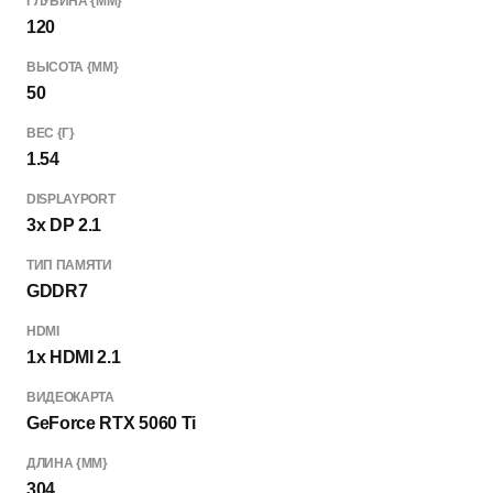
ГЛУБИНА {ММ}
120
ВЫСОТА {ММ}
50
ВЕС {Г}
1.54
DISPLAYPORT
3x DP 2.1
ТИП ПАМЯТИ
GDDR7
HDMI
1x HDMI 2.1
ВИДЕОКАРТА
GeForce RTX 5060 Ti
ДЛИНА {ММ}
304