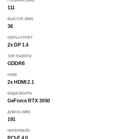
ГЛУБИНА {ММ}
111
ВЫСОТА {ММ}
36
DISPLAYPORT
2x DP 1.4
ТИП ПАМЯТИ
GDDR6
HDMI
2x HDMI 2.1
ВИДЕОКАРТА
GeForce RTX 3050
ДЛИНА {ММ}
191
ИНТЕРФЕЙС
PCI-E 4.0