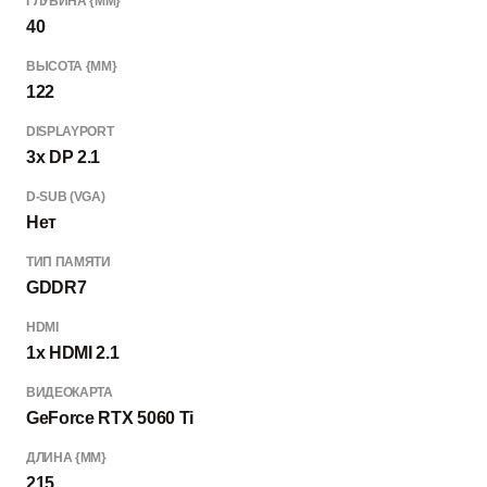
ГЛУБИНА {ММ}
40
ВЫСОТА {ММ}
122
DISPLAYPORT
3x DP 2.1
D-SUB (VGA)
Нет
ТИП ПАМЯТИ
GDDR7
HDMI
1x HDMI 2.1
ВИДЕОКАРТА
GeForce RTX 5060 Ti
ДЛИНА {ММ}
215