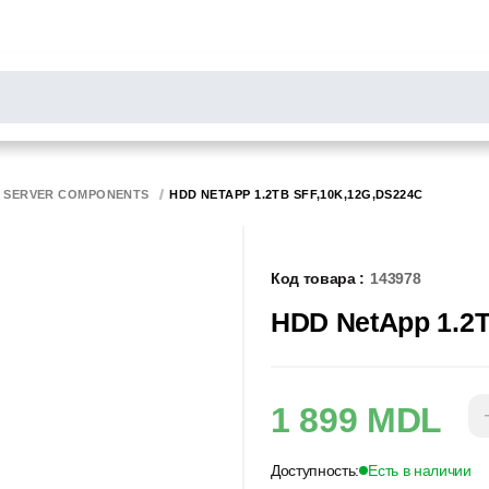
РОСЫ
результаты поиска [0 товаров]
НИТОРЫ
СКАННЕРЫ
БИРОТИКА
SERVER COMPONENTS
HDD NETAPP 1.2TB SFF,10K,12G,DS224C
Код товара :
143978
HDD NetApp 1.2
1 899 MDL
Доступность:
Есть в наличии