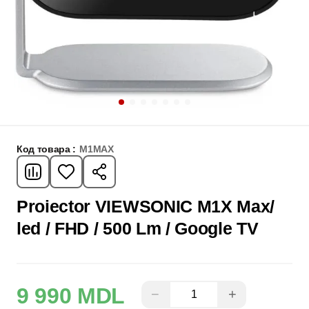
Код товара :
M1MAX
Proiector VIEWSONIC M1X Max/
led / FHD / 500 Lm / Google TV
9 990 MDL
−
+