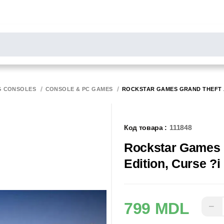
РОСЫ
результаты поиска [0 товаров]
НИТОРЫ
СКАННЕРЫ
БИРОТИКА
G CONSOLES
CONSOLE & PC GAMES
ROCKSTAR GAMES GRAND THEFT AU
Код товара :
111848
Rockstar Games 
Edition, Curse ?i
799 MDL
−