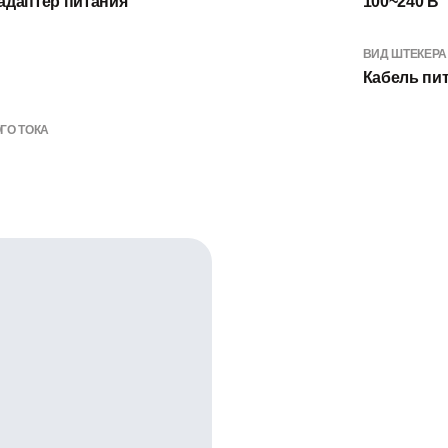
адаптер питания
100~240 В
ВИД ШТЕКЕРА
Кабель пи
ГО ТОКА