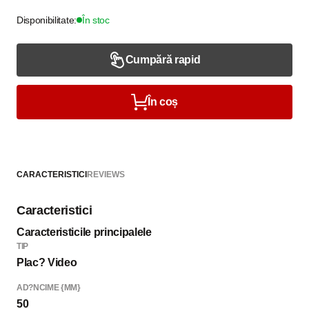
Disponibilitate:
În stoc
Cumpără rapid
În coș
CARACTERISTICI
REVIEWS
Caracteristici
Caracteristicile principalele
TIP
Plac? Video
AD?NCIME {MM}
50