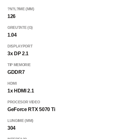
?N?L?IME {MM}
126
GREUTATE {G}
1.04
DISPLAYPORT
3x DP 2.1
TIP MEMORIE
GDDR7
HDMI
1x HDMI 2.1
PROCESOR VIDEO
GeForce RTX 5070 Ti
LUNGIME {MM}
304