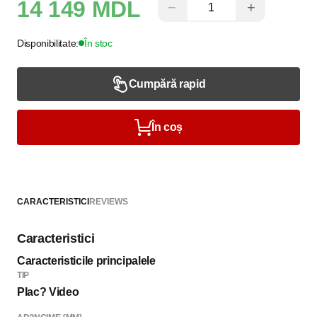
14 149 MDL
−
+
Disponibilitate:
În stoc
Cumpără rapid
În coș
CARACTERISTICI
REVIEWS
Caracteristici
Caracteristicile principalele
TIP
Plac? Video