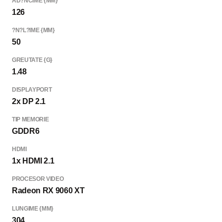
AD?NCIME {MM}
126
?N?L?IME {MM}
50
GREUTATE {G}
1.48
DISPLAYPORT
2x DP 2.1
TIP MEMORIE
GDDR6
HDMI
1x HDMI 2.1
PROCESOR VIDEO
Radeon RX 9060 XT
LUNGIME {MM}
304