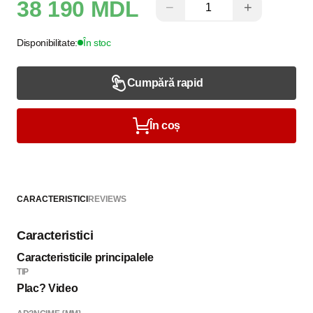
38 190 MDL
−
+
Disponibilitate:
În stoc
Cumpără rapid
În coș
CARACTERISTICI
REVIEWS
Caracteristici
Caracteristicile principalele
TIP
Plac? Video