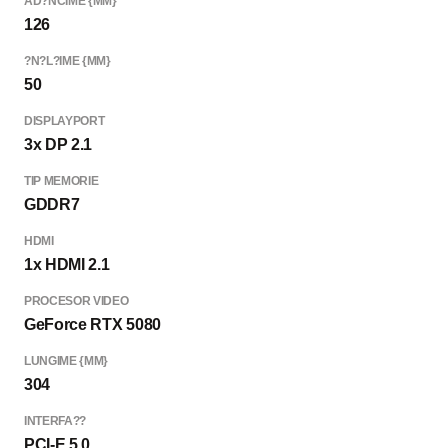
AD?NCIME {MM}
126
?N?L?IME {MM}
50
DISPLAYPORT
3x DP 2.1
TIP MEMORIE
GDDR7
HDMI
1x HDMI 2.1
PROCESOR VIDEO
GeForce RTX 5080
LUNGIME {MM}
304
INTERFA??
PCI-E 5.0