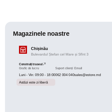
Magazinele noastre
Chișinău
Bulevardul Ștefan cel Mare și Sfînt 3
Construiți traseul
Grafic de lucru
Suport clienți
Email
Luni - Vin: 09:00 - 18:00
062 004 040
sales@estore.md
Astăzi este zi liberă