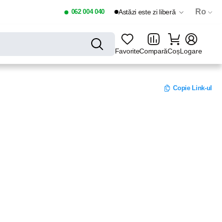
Ro
062 004 040
Astăzi este zi liberă
Favorite
Compară
Coș
Logare
Copie Link-ul