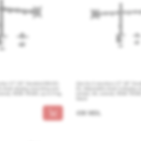
”-32” Gembird MA-D1-
Arm for 2 monitors 17”-32” Gembird MA-D2-
le desk display mounting arm
01, Adjustable desk 2-display 
00, up to 9 kg,
(rotate, tilt, swivel), VESA 75/100, up to 9 kg,
black
439 MDL