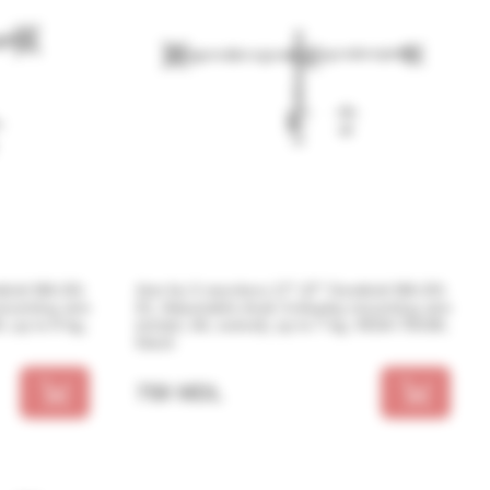
Arm for 3 monitors 17”-27” Gembird MA-D3-
mounting arm
01, Adjustable desk 3-display mounting arm
(rotate, tilt, swivel), up to 7 kg, VESA 75/100,
black
759 MDL