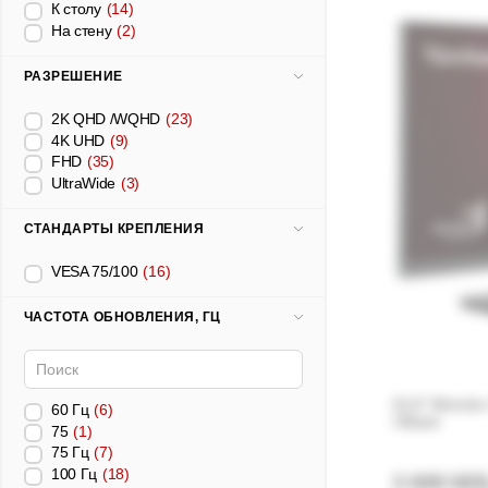
К столу
(14)
На стену
(2)
РАЗРЕШЕНИЕ
2K QHD /WQHD
(23)
4K UHD
(9)
FHD
(35)
UltraWide
(3)
СТАНДАРТЫ КРЕПЛЕНИЯ
VESA 75/100
(16)
ЧАСТОТА ОБНОВЛЕНИЯ, ГЦ
31.5” Monito
60 Гц
(6)
/ Black
75
(1)
75 Гц
(7)
100 Гц
(18)
3 699 MD