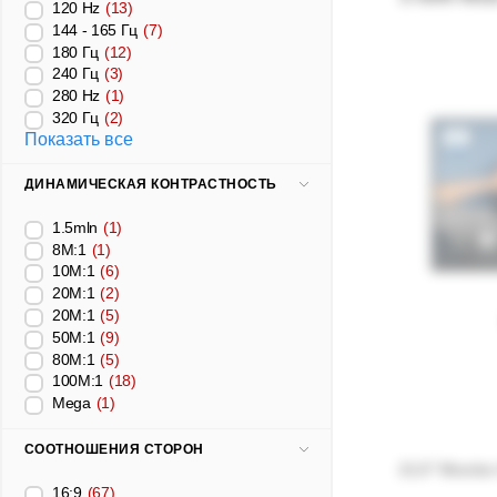
120 Hz
(13)
144 - 165 Гц
(7)
180 Гц
(12)
240 Гц
(3)
280 Hz
(1)
320 Гц
(2)
Показать все
ДИНАМИЧЕСКАЯ КОНТРАСТНОСТЬ
1.5mln
(1)
8M:1
(1)
10M:1
(6)
20М:1
(2)
20M:1
(5)
50M:1
(9)
80M:1
(5)
100M:1
(18)
Mega
(1)
СООТНОШЕНИЯ СТОРОН
21.5” Monito
16:9
(67)