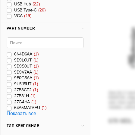
USB Hub
(22)
USB Type-C
(20)
VGA
(19)
PART NUMBER
6N4D6AA
(1)
9D9L6UT
(1)
9D9S0UT
(1)
9D9V7AA
(1)
9E0G5AA
(1)
9U5J5UT
(1)
27B3CF2
(1)
Arm for 1 mon
27B31H
(1)
DA1P-01, Adj
27G4HA
(1)
arm, Gas spri
rotates, exten
64A5MAT6EU
(1)
change readin
Показать все
display from 
679 MDL
ТИП КРЕПЛЕНИЯ