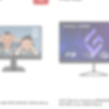
23.8'' Monitor Gaming VIEWSO
r MSI PRO MP225/ 100Hz/ Black
HD-PRO/ 1ms/ 240Hz/ Black