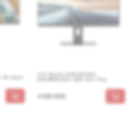
27.0” Monitor ACER B276HUL
/ 4K / Black
[UM.HB6EE.E01] / QHD / 5ms / Grey
4 690 MDL