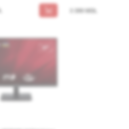
L
3 399 MDL