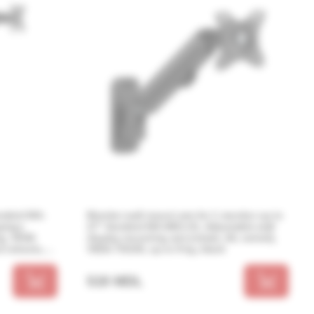
embird MA-
Monitor wall mount arm for 1 monitor up to
plays
27” Gembird MA-WA1-01, Adjustable wall
kg, VESA
display mounting arm (rotate, tilt, swivel),
 retracts,
VESA 75/100, up to 9 kg, black
 and allows
-to-portrait
519 MDL