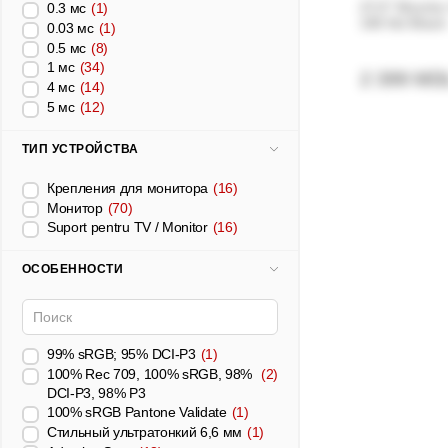
27.0” Monito
0.3 мс
(1)
100 Hz/ Black
0.03 мс
(1)
0.5 мс
(8)
1 мс
(34)
2 399 MD
4 мс
(14)
5 мс
(12)
ТИП УСТРОЙСТВА
Крепления для монитора
(16)
Монитор
(70)
Suport pentru TV / Monitor
(16)
ОСОБЕННОСТИ
99% sRGB; 95% DCI-P3
(1)
100% Rec 709, 100% sRGB, 98%
(2)
DCI-P3, 98% P3
100% sRGB Pantone Validate
(1)
Стильный ультратонкий 6,6 мм
(1)