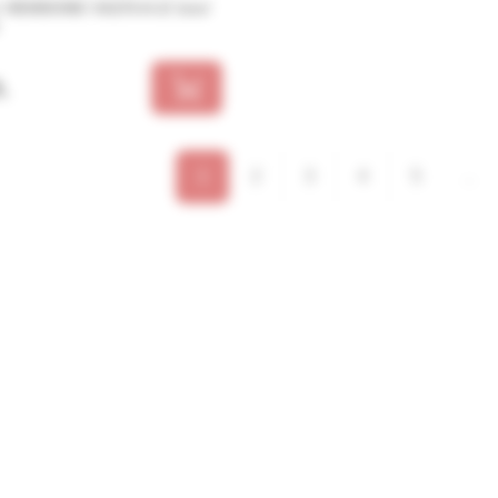
r VIEWSONIC VA270-H-2/ 1ms/
L
1
2
3
4
5
...