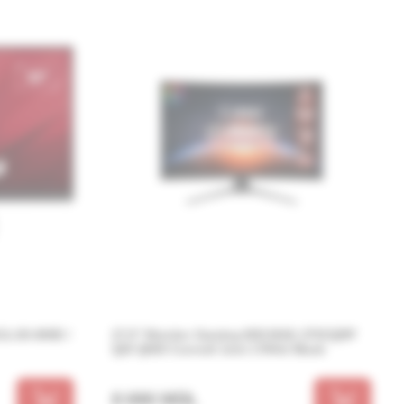
11-2K-MHD /
27.0” Monitor Gaming MSI MAG 275CQRF
QD/ QHD/ Curved/ 1ms/ 170Hz/ Black
8 690 MDL