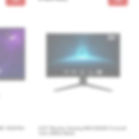
NIC VX2479A-
23.8” Monitor Gaming MSI G2422C/ Curved/
1ms/ 180Hz/ Black