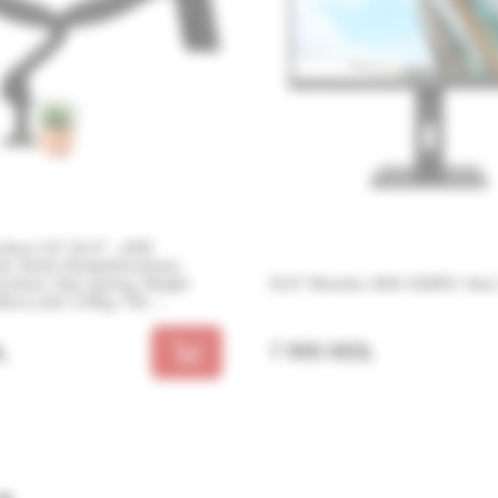
ors 13”-31.5” - AOC
ck, Desk Clamp/Grommet,
ucture, Gas spring, Height
31.5” Monitor AOC U32P2 / 4ms 
ax.Load: 2-9kg, Tilt:
wivel:180°, Rotation:360°,
 management, VESA 75/100
7 990 MDL
L