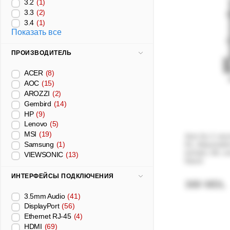
3.2
(1)
3.3
(2)
3.4
(1)
Показать все
ПРОИЗВОДИТЕЛЬ
ACER
(8)
AOC
(15)
AROZZI
(2)
Gembird
(14)
HP
(9)
Lenovo
(5)
MSI
(19)
Arm for 1 monitor 17
01, Adjustab
Samsung
(1)
(rotate, tilt, swivel), VESA 75/1
VIEWSONIC
(13)
black
ИНТЕРФЕЙСЫ ПОДКЛЮЧЕНИЯ
369 MDL
3.5mm Audio
(41)
DisplayPort
(56)
Ethernet RJ-45
(4)
HDMI
(69)