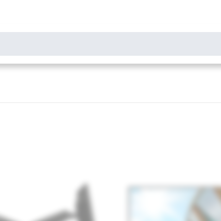
РОСЫ
результаты поиска [0 товаров]
НИТОРЫ
СКАННЕРЫ
БИРОТИКА