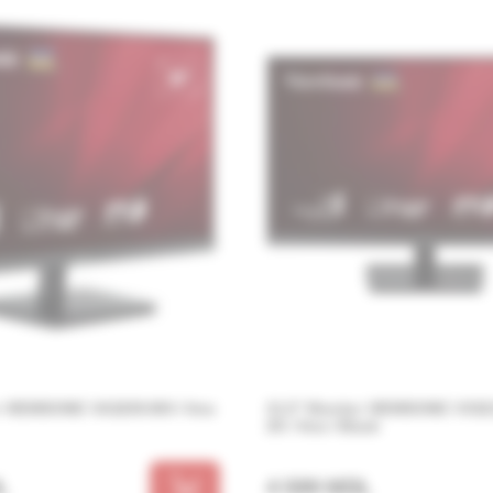
r VIEWSONIC VA3209-MH / 4ms
31.5” Monitor VIEWSONIC VX32
2K / 4ms / Black
L
4 599 MDL