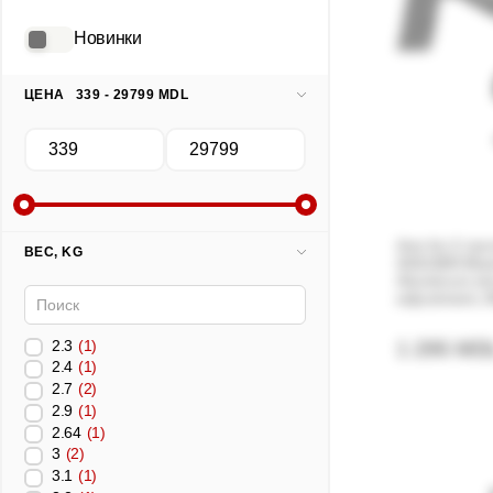
Новинки
ЦЕНА
339 - 29799 MDL
Arm for 2 monit
ВЕC, KG
AD110D0 Bla
Aluminum str
adjustment, M
'-90°~+85°, S
Hidden cable
2.3
(1)
1 295 MD
2.4
(1)
2.7
(2)
2.9
(1)
2.64
(1)
3
(2)
3.1
(1)