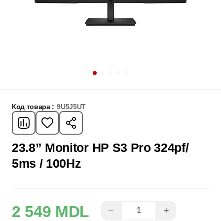
Код товара :
9U5J5UT
23.8” Monitor HP S3 Pro 324pf/
5ms / 100Hz
2 549 MDL
−
+