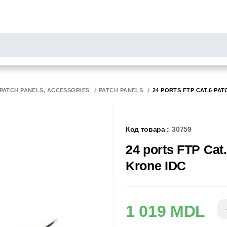
РОСЫ
результаты поиска [0 товаров]
НИТОРЫ
СКАННЕРЫ
БИРОТИКА
 PATCH PANELS, ACCESSORIES
PATCH PANELS
24 PORTS FTP CAT.6 PAT
Код товара :
30759
24 ports FTP Cat.
Krone IDC
1 019 MDL