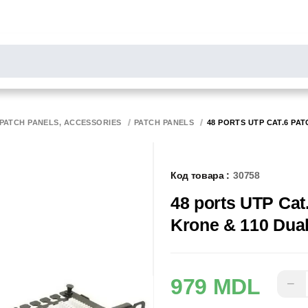
РОСЫ
результаты поиска [0 товаров]
НИТОРЫ
СКАННЕРЫ
БИРОТИКА
 PATCH PANELS, ACCESSORIES
PATCH PANELS
48 PORTS UTP CAT.6 PATC
Код товара :
30758
48 ports UTP Cat.
Krone & 110 Dua
979 MDL
−