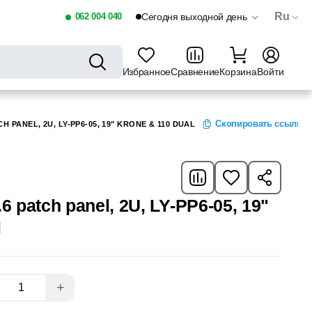
Ru
062 004 040
Сегодня выходной день
Избранное
Сравнение
Корзина
Войти
Скопировать ссылку
H PANEL, 2U, LY-PP6-05, 19" KRONE & 110 DUAL
6 patch panel, 2U, LY-PP6-05, 19"
l
+