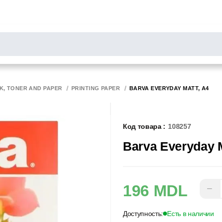
РОСЫ
результаты поиска [0 товаров]
НИТОРЫ
СКАННЕРЫ
БИРОТИКА
NK, TONER AND PAPER
PRINTING PAPER
BARVA EVERYDAY MATT, A4
Код товара :
108257
Barva Everyday M
196 MDL
−
Доступность:
Есть в наличии