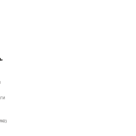
ь
м
АГИ
/М2}